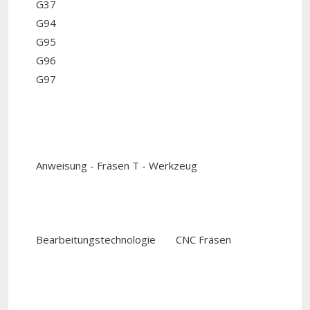
G37
G94
G95
G96
G97
Anweisung - Fräsen
T - Werkzeug
Bearbeitungstechnologie
CNC Fräsen