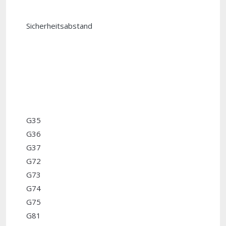
Sicherheitsabstand
G35
G36
G37
G72
G73
G74
G75
G81