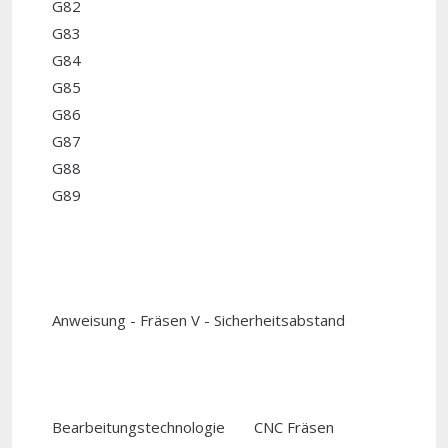
G82
G83
G84
G85
G86
G87
G88
G89
Anweisung - Fräsen
V - Sicherheitsabstand
Bearbeitungstechnologie
CNC Fräsen